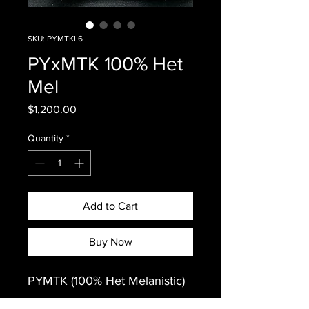
SKU: PYMTKL6
PYxMTK 100% Het
Mel
Price
$1,200.00
Quantity
*
Add to Cart
Buy Now
PYMTK (100% Het Melanistic)